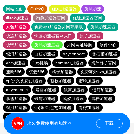
网站地图
QuickQ
旋风加速度器
旋风加速
tiktok加速器
狗急加速器官网
优途加速器官网
风驰加速器
免费vps加速器外网苹果版
旋风加速度器
快连加速器
快连加速器官网入口
原子加速器
快鸭加速器
旋风加速度器
外网网址导航
软件中心
银河加速器
白鲸加速器
anyconnect
番石榴加速器
abc加速器
1元机场
hammer加速器
海外梯子官网
速鹰666
优云666
橘子加速器
免费海外pvn加速器
vp(永久免费)加速器
荔枝加速器
蜜蜂加速器
anyconnect
暴雪加速器
银河加速器
银河加速器
暴雪加速器
银河加速器
蚂蚁加速器
青柠加速器
银河加速器
vp(永久免费)加速器
青柠加速器
veee加速器
永久免费使用的加速器
下载
0.201185s