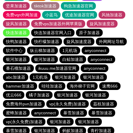
坚果加速器
tiktok加速器
狗急加速器官网
免费vqn外网加速
小蓝鸟
优途加速器官网
风驰加速器
旋风加速器
免费vps加速器外网苹果版
旋风加速度器
快连加速器
快连加速器官网入口
原子加速器
快鸭加速器
快柠檬加速器
旋风加速度器
外网网址导航
软件中心
纵云梯加速器
1元机场
anyconnect
银河加速器
银河加速器
白鲸加速器
anyconnect
番石榴加速器
ikuuu.me加速器官网
anyconnect
abc加速器
1元机场
银河加速器
银河加速器
hammer加速器
哇哇加速器
海外梯子官网
速鹰666
优云666
橘子加速器
银河加速器
银河加速器
免费海外pvn加速器
vp(永久免费)加速器
荔枝加速器
蜜蜂加速器
anyconnect
暴雪加速器
暴雪加速器
vp(永久免费)加速器
银河加速器
银河加速器
暴雪加速器
银河加速器
蚂蚁加速器
青柠加速器