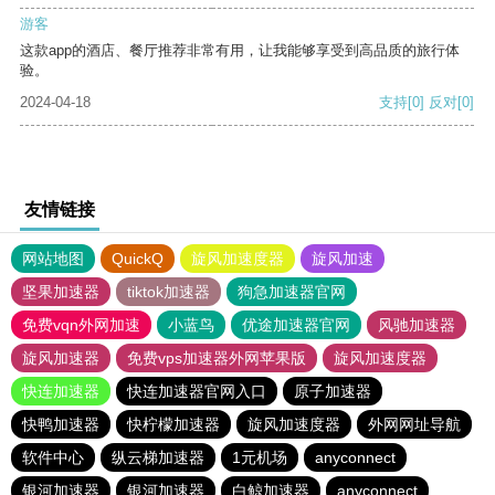
游客
这款app的酒店、餐厅推荐非常有用，让我能够享受到高品质的旅行体
验。
2024-04-18
支持
[0]
反对
[0]
友情链接
网站地图
QuickQ
旋风加速度器
旋风加速
坚果加速器
tiktok加速器
狗急加速器官网
免费vqn外网加速
小蓝鸟
优途加速器官网
风驰加速器
旋风加速器
免费vps加速器外网苹果版
旋风加速度器
快连加速器
快连加速器官网入口
原子加速器
快鸭加速器
快柠檬加速器
旋风加速度器
外网网址导航
软件中心
纵云梯加速器
1元机场
anyconnect
银河加速器
银河加速器
白鲸加速器
anyconnect