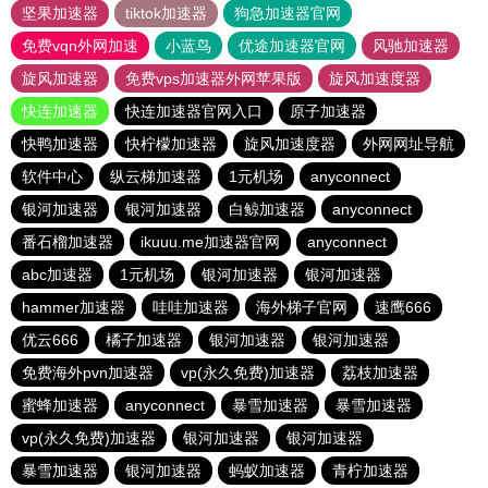
坚果加速器
tiktok加速器
狗急加速器官网
免费vqn外网加速
小蓝鸟
优途加速器官网
风驰加速器
旋风加速器
免费vps加速器外网苹果版
旋风加速度器
快连加速器
快连加速器官网入口
原子加速器
快鸭加速器
快柠檬加速器
旋风加速度器
外网网址导航
软件中心
纵云梯加速器
1元机场
anyconnect
银河加速器
银河加速器
白鲸加速器
anyconnect
番石榴加速器
ikuuu.me加速器官网
anyconnect
abc加速器
1元机场
银河加速器
银河加速器
hammer加速器
哇哇加速器
海外梯子官网
速鹰666
优云666
橘子加速器
银河加速器
银河加速器
免费海外pvn加速器
vp(永久免费)加速器
荔枝加速器
蜜蜂加速器
anyconnect
暴雪加速器
暴雪加速器
vp(永久免费)加速器
银河加速器
银河加速器
暴雪加速器
银河加速器
蚂蚁加速器
青柠加速器