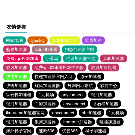
友情链接
网站地图
QuickQ
旋风加速度器
旋风加速
坚果加速器
tiktok加速器
狗急加速器官网
免费vqn外网加速
小蓝鸟
优途加速器官网
风驰加速器
旋风加速器
免费vps加速器外网苹果版
旋风加速度器
快连加速器
快连加速器官网入口
原子加速器
快鸭加速器
旋风加速度器
外网网址导航
软件中心
纵云梯加速器
1元机场
anyconnect
银河加速器
银河加速器
白鲸加速器
anyconnect
番石榴加速器
ikuuu.me加速器官网
anyconnect
abc加速器
1元机场
银河加速器
银河加速器
hammer加速器
哇哇加速器
海外梯子官网
速鹰666
优云666
橘子加速器