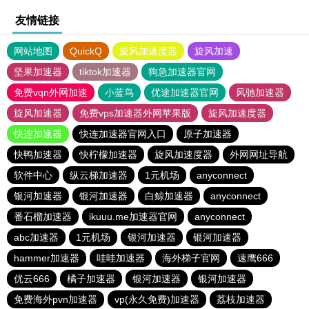
友情链接
网站地图
QuickQ
旋风加速度器
旋风加速
坚果加速器
tiktok加速器
狗急加速器官网
免费vqn外网加速
小蓝鸟
优途加速器官网
风驰加速器
旋风加速器
免费vps加速器外网苹果版
旋风加速度器
快连加速器
快连加速器官网入口
原子加速器
快鸭加速器
快柠檬加速器
旋风加速度器
外网网址导航
软件中心
纵云梯加速器
1元机场
anyconnect
银河加速器
银河加速器
白鲸加速器
anyconnect
番石榴加速器
ikuuu.me加速器官网
anyconnect
abc加速器
1元机场
银河加速器
银河加速器
hammer加速器
哇哇加速器
海外梯子官网
速鹰666
优云666
橘子加速器
银河加速器
银河加速器
免费海外pvn加速器
vp(永久免费)加速器
荔枝加速器