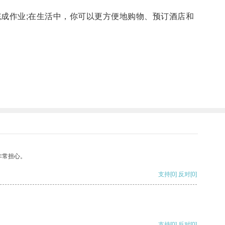
成作业;在生活中，你可以更方便地购物、预订酒店和
非常担心。
支持
[0]
反对
[0]
支持
[0]
反对
[0]