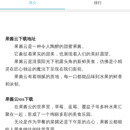
简介
排行
果酱云下载地址
果酱云是一种令人陶醉的甜蜜果酱。
它象征着果实的甜美，也展现着人们的美好愿望。
果酱云是清晨阳光下初露头角的新鲜美食，仿佛是小精
灵在匠心独运的魔法下呈现在我们面前。
果酱云有着细腻的质地，每一口都能品味到水果的鲜香
和浓郁。
果酱云ios下载
在果酱云的世界里，草莓、蓝莓、覆盆子等多种水果汇
聚在一起，形成了一个绚丽多彩的美食乐园。
无论是作为早餐的菜餚还是下午茶的点心，果酱云都能
给人带来绝佳的味觉享受。