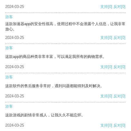
2024-03-25
支持
[0]
反对
[0]
游客
这款加速器app的安全性很高，使用过程中不会泄露个人信息，让我非常
放心。
2024-03-25
支持
[0]
反对
[0]
游客
这款app的商品种类非常丰富，可以满足我所有的购物需求。
2024-03-25
支持
[0]
反对
[0]
游客
这款软件的售后服务非常好，遇到问题都能得到及时解决。
2024-03-25
支持
[0]
反对
[0]
游客
这款游戏的剧情非常感人，让我久久不能忘怀。
2024-03-25
支持
[0]
反对
[0]