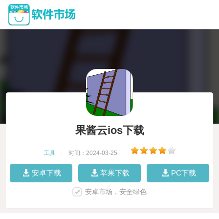
果酱云ios下载
工具
|
时间：2024-03-25
|
安卓下载
苹果下载
PC下载
安卓市场，安全绿色