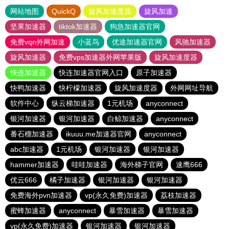
网站地图
QuickQ
旋风加速度器
旋风加速
坚果加速器
tiktok加速器
狗急加速器官网
免费vqn外网加速
小蓝鸟
优途加速器官网
风驰加速器
旋风加速器
免费vps加速器外网苹果版
旋风加速度器
快连加速器
快连加速器官网入口
原子加速器
快鸭加速器
快柠檬加速器
旋风加速度器
外网网址导航
软件中心
纵云梯加速器
1元机场
anyconnect
银河加速器
银河加速器
白鲸加速器
anyconnect
番石榴加速器
ikuuu.me加速器官网
anyconnect
abc加速器
1元机场
银河加速器
银河加速器
hammer加速器
哇哇加速器
海外梯子官网
速鹰666
优云666
橘子加速器
银河加速器
银河加速器
免费海外pvn加速器
vp(永久免费)加速器
荔枝加速器
蜜蜂加速器
anyconnect
暴雪加速器
暴雪加速器
vp(永久免费)加速器
银河加速器
银河加速器