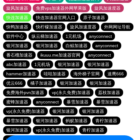
旋风加速器
免费vps加速器外网苹果版
旋风加速度器
快连加速器
快连加速器官网入口
原子加速器
快鸭加速器
快柠檬加速器
旋风加速度器
外网网址导航
软件中心
纵云梯加速器
1元机场
anyconnect
银河加速器
银河加速器
白鲸加速器
anyconnect
番石榴加速器
ikuuu.me加速器官网
anyconnect
abc加速器
1元机场
银河加速器
银河加速器
hammer加速器
哇哇加速器
海外梯子官网
速鹰666
优云666
橘子加速器
银河加速器
银河加速器
免费海外pvn加速器
vp(永久免费)加速器
荔枝加速器
蜜蜂加速器
anyconnect
暴雪加速器
暴雪加速器
vp(永久免费)加速器
银河加速器
银河加速器
暴雪加速器
银河加速器
蚂蚁加速器
青柠加速器
银河加速器
vp(永久免费)加速器
青柠加速器
veee加速器
银河加速器