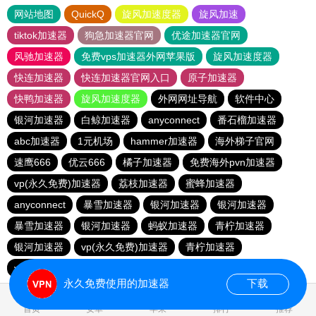
网站地图
QuickQ
旋风加速度器
旋风加速
tiktok加速器
狗急加速器官网
优途加速器官网
风驰加速器
免费vps加速器外网苹果版
旋风加速度器
快连加速器
快连加速器官网入口
原子加速器
快鸭加速器
旋风加速度器
外网网址导航
软件中心
银河加速器
白鲸加速器
anyconnect
番石榴加速器
abc加速器
1元机场
hammer加速器
海外梯子官网
速鹰666
优云666
橘子加速器
免费海外pvn加速器
vp(永久免费)加速器
荔枝加速器
蜜蜂加速器
anyconnect
暴雪加速器
银河加速器
银河加速器
暴雪加速器
银河加速器
蚂蚁加速器
青柠加速器
银河加速器
vp(永久免费)加速器
青柠加速器
veee加速器
永久免费使用的加速器
下载
0.111551s
首页
安卓
苹果
排行
推荐