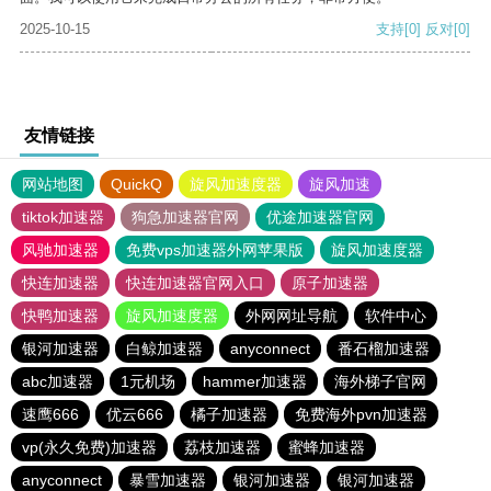
2025-10-15
支持
[0]
反对
[0]
友情链接
网站地图
QuickQ
旋风加速度器
旋风加速
tiktok加速器
狗急加速器官网
优途加速器官网
风驰加速器
免费vps加速器外网苹果版
旋风加速度器
快连加速器
快连加速器官网入口
原子加速器
快鸭加速器
旋风加速度器
外网网址导航
软件中心
银河加速器
白鲸加速器
anyconnect
番石榴加速器
abc加速器
1元机场
hammer加速器
海外梯子官网
速鹰666
优云666
橘子加速器
免费海外pvn加速器
vp(永久免费)加速器
荔枝加速器
蜜蜂加速器
anyconnect
暴雪加速器
银河加速器
银河加速器