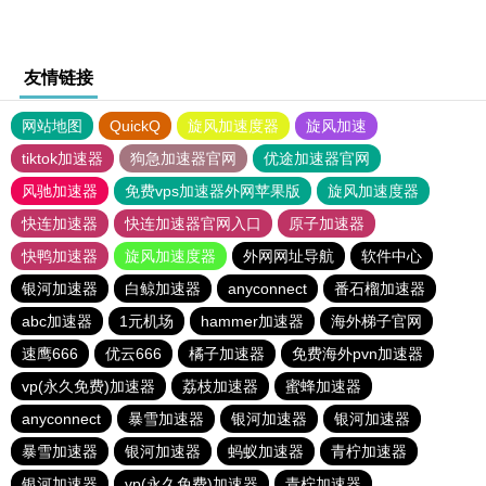
友情链接
网站地图
QuickQ
旋风加速度器
旋风加速
tiktok加速器
狗急加速器官网
优途加速器官网
风驰加速器
免费vps加速器外网苹果版
旋风加速度器
快连加速器
快连加速器官网入口
原子加速器
快鸭加速器
旋风加速度器
外网网址导航
软件中心
银河加速器
白鲸加速器
anyconnect
番石榴加速器
abc加速器
1元机场
hammer加速器
海外梯子官网
速鹰666
优云666
橘子加速器
免费海外pvn加速器
vp(永久免费)加速器
荔枝加速器
蜜蜂加速器
anyconnect
暴雪加速器
银河加速器
银河加速器
暴雪加速器
银河加速器
蚂蚁加速器
青柠加速器
银河加速器
vp(永久免费)加速器
青柠加速器