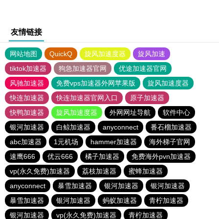
友情链接
网站地图
QuickQ
旋风加速度器
旋风加速
tiktok加速器
狗急加速器官网
优途加速器官网
风驰加速器
免费vps加速器外网苹果版
旋风加速度器
快连加速器
快连加速器官网入口
原子加速器
快鸭加速器
旋风加速度器
外网网址导航
软件中心
银河加速器
白鲸加速器
anyconnect
番石榴加速器
abc加速器
1元机场
hammer加速器
海外梯子官网
速鹰666
优云666
橘子加速器
免费海外pvn加速器
vp(永久免费)加速器
荔枝加速器
蜜蜂加速器
anyconnect
暴雪加速器
银河加速器
银河加速器
暴雪加速器
银河加速器
蚂蚁加速器
青柠加速器
银河加速器
vp(永久免费)加速器
青柠加速器