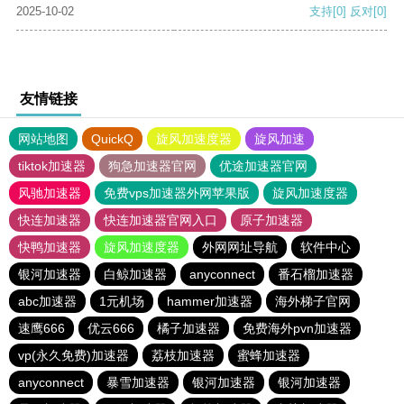
2025-10-02
支持
[0]
反对
[0]
友情链接
网站地图
QuickQ
旋风加速度器
旋风加速
tiktok加速器
狗急加速器官网
优途加速器官网
风驰加速器
免费vps加速器外网苹果版
旋风加速度器
快连加速器
快连加速器官网入口
原子加速器
快鸭加速器
旋风加速度器
外网网址导航
软件中心
银河加速器
白鲸加速器
anyconnect
番石榴加速器
abc加速器
1元机场
hammer加速器
海外梯子官网
速鹰666
优云666
橘子加速器
免费海外pvn加速器
vp(永久免费)加速器
荔枝加速器
蜜蜂加速器
anyconnect
暴雪加速器
银河加速器
银河加速器