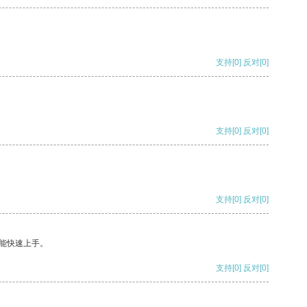
支持
[0]
反对
[0]
支持
[0]
反对
[0]
支持
[0]
反对
[0]
能快速上手。
支持
[0]
反对
[0]