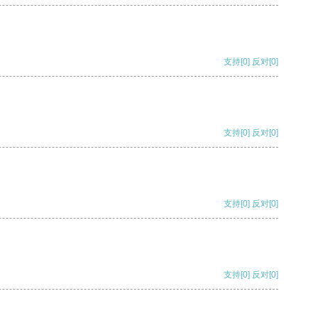
支持
[0]
反对
[0]
支持
[0]
反对
[0]
支持
[0]
反对
[0]
支持
[0]
反对
[0]