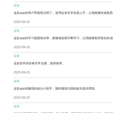
游客
这款app的用户界面简洁明了，使用起来非常容易上手，让我能够快速熟悉
2025-09-25
游客
这款app的学习氛围很浓厚，能够激励我不断学习，让我能够取得更好的成
2025-09-25
游客
这款软件的价格非常实惠，值得推荐。
2025-09-25
游客
这款app就像我的娱乐小助手，随时随地为我的娱乐提供帮助。
2025-09-25
游客