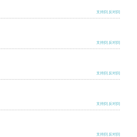
支持
[0]
反对
[0]
支持
[0]
反对
[0]
支持
[0]
反对
[0]
支持
[0]
反对
[0]
支持
[0]
反对
[0]