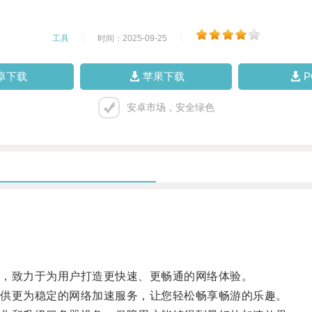
工具
|
时间：2025-09-25
|
卓下载
苹果下载
安卓市场，安全绿色
，致力于为用户打造更快速、更畅通的网络体验。
供更为稳定的网络加速服务，让您轻松畅享畅游的乐趣。