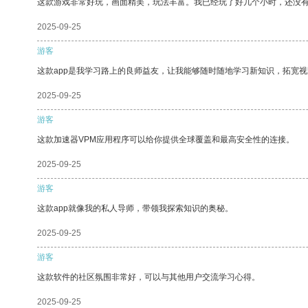
这款游戏非常好玩，画面精美，玩法丰富。我已经玩了好几个小时，还没
2025-09-25
游客
这款app是我学习路上的良师益友，让我能够随时随地学习新知识，拓宽视
2025-09-25
游客
这款加速器VPM应用程序可以给你提供全球覆盖和最高安全性的连接。
2025-09-25
游客
这款app就像我的私人导师，带领我探索知识的奥秘。
2025-09-25
游客
这款软件的社区氛围非常好，可以与其他用户交流学习心得。
2025-09-25