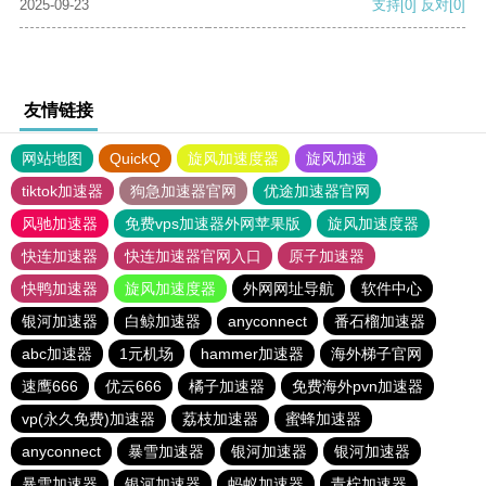
2025-09-23
支持
[0]
反对
[0]
友情链接
网站地图
QuickQ
旋风加速度器
旋风加速
tiktok加速器
狗急加速器官网
优途加速器官网
风驰加速器
免费vps加速器外网苹果版
旋风加速度器
快连加速器
快连加速器官网入口
原子加速器
快鸭加速器
旋风加速度器
外网网址导航
软件中心
银河加速器
白鲸加速器
anyconnect
番石榴加速器
abc加速器
1元机场
hammer加速器
海外梯子官网
速鹰666
优云666
橘子加速器
免费海外pvn加速器
vp(永久免费)加速器
荔枝加速器
蜜蜂加速器
anyconnect
暴雪加速器
银河加速器
银河加速器
暴雪加速器
银河加速器
蚂蚁加速器
青柠加速器