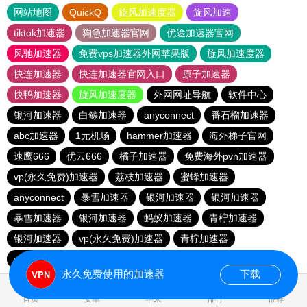
网站地图
QuickQ
旋风加速度器
旋风加速
tiktok加速器
狗急加速器官网
优途加速器官网
风驰加速器
免费vps加速器外网苹果版
旋风加速度器
快连加速器
快连加速器官网入口
原子加速器
快鸭加速器
旋风加速度器
外网网址导航
软件中心
银河加速器
白鲸加速器
anyconnect
番石榴加速器
abc加速器
1元机场
hammer加速器
海外梯子官网
速鹰666
优云666
橘子加速器
免费海外pvn加速器
vp(永久免费)加速器
荔枝加速器
蜜蜂加速器
anyconnect
暴雪加速器
银河加速器
银河加速器
暴雪加速器
银河加速器
蚂蚁加速器
青柠加速器
银河加速器
vp(永久免费)加速器
青柠加速器
veee加速器
永久免费使用的加速器
下载
0.417056s
首页
安卓
苹果
排行
推荐