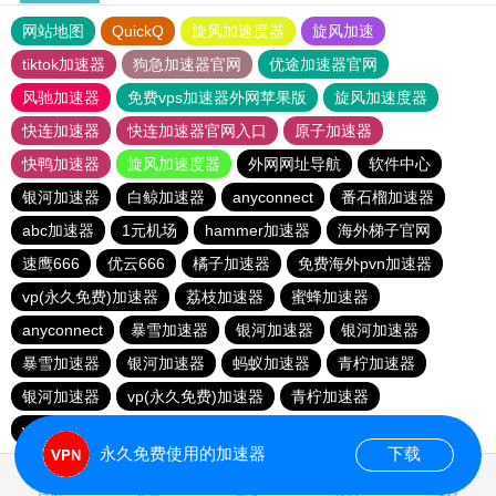
网站地图
QuickQ
旋风加速度器
旋风加速
tiktok加速器
狗急加速器官网
优途加速器官网
风驰加速器
免费vps加速器外网苹果版
旋风加速度器
快连加速器
快连加速器官网入口
原子加速器
快鸭加速器
旋风加速度器
外网网址导航
软件中心
银河加速器
白鲸加速器
anyconnect
番石榴加速器
abc加速器
1元机场
hammer加速器
海外梯子官网
速鹰666
优云666
橘子加速器
免费海外pvn加速器
vp(永久免费)加速器
荔枝加速器
蜜蜂加速器
anyconnect
暴雪加速器
银河加速器
银河加速器
暴雪加速器
银河加速器
蚂蚁加速器
青柠加速器
银河加速器
vp(永久免费)加速器
青柠加速器
veee加速器
永久免费使用的加速器
下载
0.124459s
首页
安卓
苹果
排行
推荐