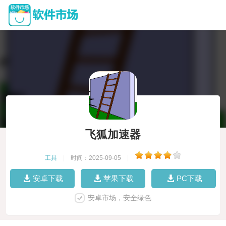
飞狐加速器
工具
|
时间：2025-09-05
|
安卓下载
苹果下载
PC下载
安卓市场，安全绿色