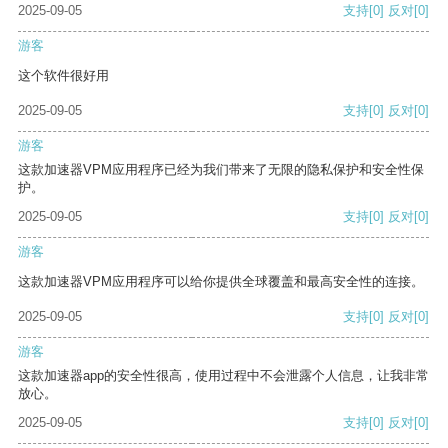
2025-09-05
支持
[0]
反对
[0]
游客
这个软件很好用
2025-09-05
支持
[0]
反对
[0]
游客
这款加速器VPM应用程序已经为我们带来了无限的隐私保护和安全性保
护。
2025-09-05
支持
[0]
反对
[0]
游客
这款加速器VPM应用程序可以给你提供全球覆盖和最高安全性的连接。
2025-09-05
支持
[0]
反对
[0]
游客
这款加速器app的安全性很高，使用过程中不会泄露个人信息，让我非常
放心。
2025-09-05
支持
[0]
反对
[0]