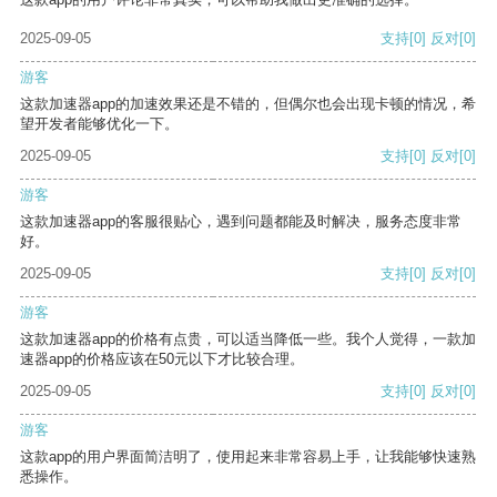
2025-09-05
支持
[0]
反对
[0]
游客
这款加速器app的加速效果还是不错的，但偶尔也会出现卡顿的情况，希
望开发者能够优化一下。
2025-09-05
支持
[0]
反对
[0]
游客
这款加速器app的客服很贴心，遇到问题都能及时解决，服务态度非常
好。
2025-09-05
支持
[0]
反对
[0]
游客
这款加速器app的价格有点贵，可以适当降低一些。我个人觉得，一款加
速器app的价格应该在50元以下才比较合理。
2025-09-05
支持
[0]
反对
[0]
游客
这款app的用户界面简洁明了，使用起来非常容易上手，让我能够快速熟
悉操作。