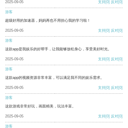
2025-09-05
支持
[0]
反对
[0]
游客
超级好用的加速器，妈妈再也不用担心我的学习啦！
2025-09-05
支持
[0]
反对
[0]
游客
这款app是我娱乐的好帮手，让我能够放松身心，享受美好时光。
2025-09-05
支持
[0]
反对
[0]
游客
这款app的视频资源非常丰富，可以满足我不同的娱乐需求。
2025-09-05
支持
[0]
反对
[0]
游客
这款游戏非常好玩，画面精美，玩法丰富。
2025-09-05
支持
[0]
反对
[0]
游客