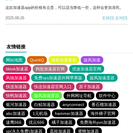
这款加速器app的价格有点贵，可以适当降低一些，这样会更加亲民。
2025-08-26
支持
[0]
反对
[0]
友情链接
网站地图
QuickQ
旋风加速度器
旋风加速
tiktok加速器
狗急加速器官网
优途加速器官网
风驰加速器
免费vps加速器外网苹果版
旋风加速度器
快连加速器
快连加速器官网入口
原子加速器
快鸭加速器
旋风加速度器
外网网址导航
软件中心
银河加速器
白鲸加速器
anyconnect
番石榴加速器
abc加速器
1元机场
hammer加速器
海外梯子官网
速鹰666
优云666
橘子加速器
免费海外pvn加速器
vp(永久免费)加速器
荔枝加速器
蜜蜂加速器