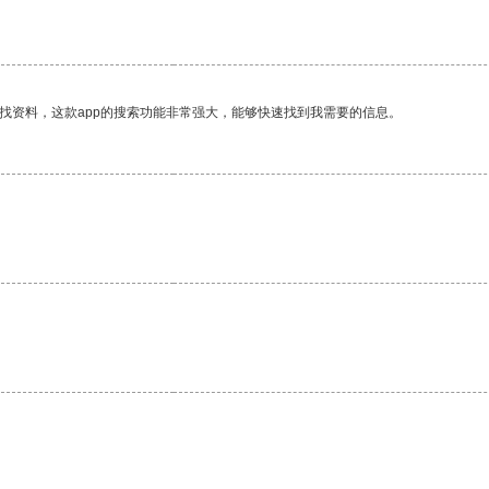
找资料，这款app的搜索功能非常强大，能够快速找到我需要的信息。
。