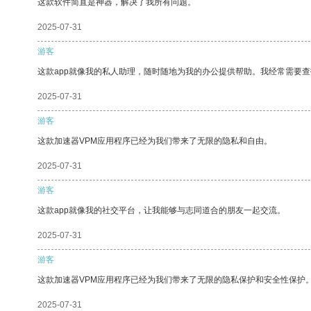
这款软件简直是神器，解决了我所有问题。
2025-07-31
游客
这款app就像我的私人助理，随时随地为我的办公提供帮助。我经常需要查
2025-07-31
游客
这款加速器VPM应用程序已经为我们带来了无限的隐私和自由。
2025-07-31
游客
这款app就像我的社交平台，让我能够与志同道合的朋友一起交流。
2025-07-31
游客
这款加速器VPM应用程序已经为我们带来了无限的隐私保护和安全性保护
2025-07-31