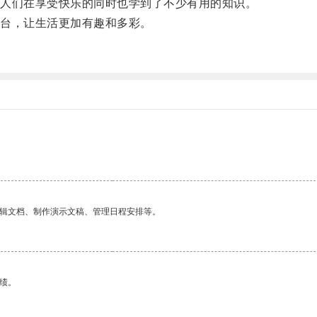
人们在享受快乐的同时也学到了不少有用的知识。
台，让生活更加有趣和多彩。
编辑文档、制作演示文稿、管理日程安排等。
绩。