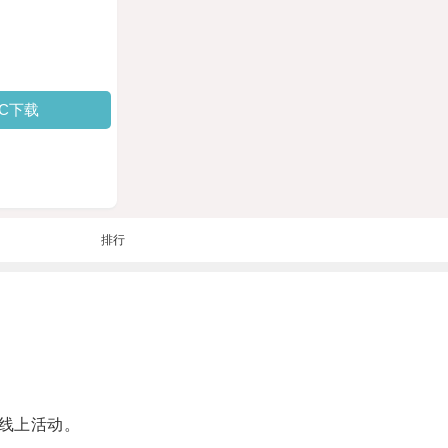
PC下载
排行
线上活动。