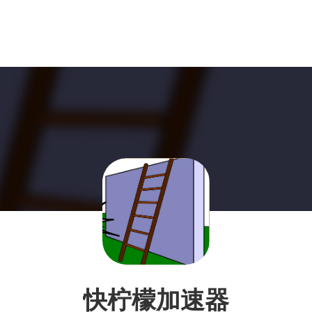
快柠檬加速器