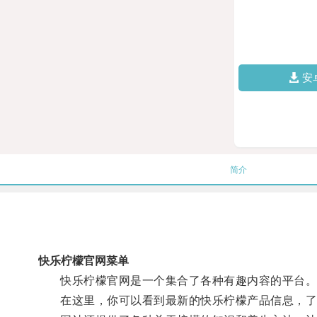
安
简介
快乐柠檬官网菜单
快乐柠檬官网是一个集合了各种有趣内容的平台
在这里，你可以看到最新的快乐柠檬产品信息，了解