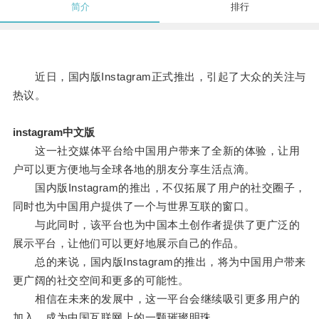
简介
排行
近日，国内版Instagram正式推出，引起了大众的关注与
热议。
instagram中文版
这一社交媒体平台给中国用户带来了全新的体验，让用
户可以更方便地与全球各地的朋友分享生活点滴。
国内版Instagram的推出，不仅拓展了用户的社交圈子，
同时也为中国用户提供了一个与世界互联的窗口。
与此同时，该平台也为中国本土创作者提供了更广泛的
展示平台，让他们可以更好地展示自己的作品。
总的来说，国内版Instagram的推出，将为中国用户带来
更广阔的社交空间和更多的可能性。
相信在未来的发展中，这一平台会继续吸引更多用户的
加入，成为中国互联网上的一颗璀璨明珠。