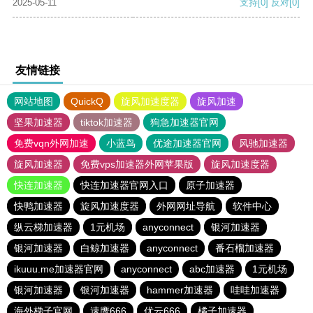
2025-05-11
支持
[0]
反对
[0]
友情链接
网站地图
QuickQ
旋风加速度器
旋风加速
坚果加速器
tiktok加速器
狗急加速器官网
免费vqn外网加速
小蓝鸟
优途加速器官网
风驰加速器
旋风加速器
免费vps加速器外网苹果版
旋风加速度器
快连加速器
快连加速器官网入口
原子加速器
快鸭加速器
旋风加速度器
外网网址导航
软件中心
纵云梯加速器
1元机场
anyconnect
银河加速器
银河加速器
白鲸加速器
anyconnect
番石榴加速器
ikuuu.me加速器官网
anyconnect
abc加速器
1元机场
银河加速器
银河加速器
hammer加速器
哇哇加速器
海外梯子官网
速鹰666
优云666
橘子加速器