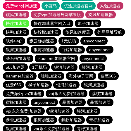
免费vqn外网加速
小蓝鸟
优途加速器官网
风驰加速器
旋风加速器
免费vps加速器外网苹果版
旋风加速度器
快连加速器
快连加速器官网入口
原子加速器
快鸭加速器
快柠檬加速器
旋风加速度器
外网网址导航
软件中心
纵云梯加速器
1元机场
anyconnect
银河加速器
银河加速器
白鲸加速器
anyconnect
番石榴加速器
ikuuu.me加速器官网
anyconnect
abc加速器
1元机场
银河加速器
银河加速器
hammer加速器
哇哇加速器
海外梯子官网
速鹰666
优云666
橘子加速器
银河加速器
银河加速器
免费海外pvn加速器
vp(永久免费)加速器
荔枝加速器
蜜蜂加速器
anyconnect
暴雪加速器
暴雪加速器
vp(永久免费)加速器
银河加速器
银河加速器
暴雪加速器
银河加速器
蚂蚁加速器
青柠加速器
银河加速器
vp(永久免费)加速器
青柠加速器