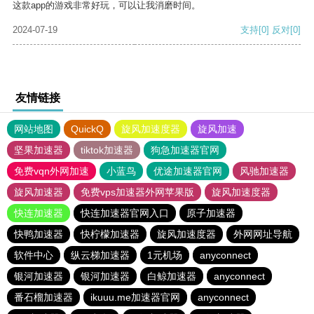
这款app的游戏非常好玩，可以让我消磨时间。
2024-07-19
支持
[0]
反对
[0]
友情链接
网站地图
QuickQ
旋风加速度器
旋风加速
坚果加速器
tiktok加速器
狗急加速器官网
免费vqn外网加速
小蓝鸟
优途加速器官网
风驰加速器
旋风加速器
免费vps加速器外网苹果版
旋风加速度器
快连加速器
快连加速器官网入口
原子加速器
快鸭加速器
快柠檬加速器
旋风加速度器
外网网址导航
软件中心
纵云梯加速器
1元机场
anyconnect
银河加速器
银河加速器
白鲸加速器
anyconnect
番石榴加速器
ikuuu.me加速器官网
anyconnect