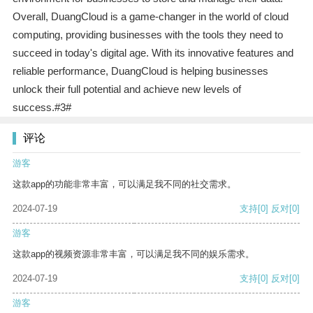
Overall, DuangCloud is a game-changer in the world of cloud
computing, providing businesses with the tools they need to
succeed in today's digital age. With its innovative features and
reliable performance, DuangCloud is helping businesses
unlock their full potential and achieve new levels of
success.#3#
评论
游客
这款app的功能非常丰富，可以满足我不同的社交需求。
2024-07-19
支持
[0]
反对
[0]
游客
这款app的视频资源非常丰富，可以满足我不同的娱乐需求。
2024-07-19
支持
[0]
反对
[0]
游客