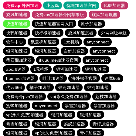
免费vqn外网加速
小蓝鸟
优途加速器官网
风驰加速器
旋风加速器
免费vps加速器外网苹果版
旋风加速度器
快连加速器
快连加速器官网入口
原子加速器
快鸭加速器
快柠檬加速器
旋风加速度器
外网网址导航
软件中心
纵云梯加速器
1元机场
anyconnect
银河加速器
银河加速器
白鲸加速器
anyconnect
番石榴加速器
ikuuu.me加速器官网
anyconnect
abc加速器
1元机场
银河加速器
银河加速器
hammer加速器
哇哇加速器
海外梯子官网
速鹰666
优云666
橘子加速器
银河加速器
银河加速器
免费海外pvn加速器
vp(永久免费)加速器
荔枝加速器
蜜蜂加速器
anyconnect
暴雪加速器
暴雪加速器
vp(永久免费)加速器
银河加速器
银河加速器
暴雪加速器
银河加速器
蚂蚁加速器
青柠加速器
银河加速器
vp(永久免费)加速器
青柠加速器