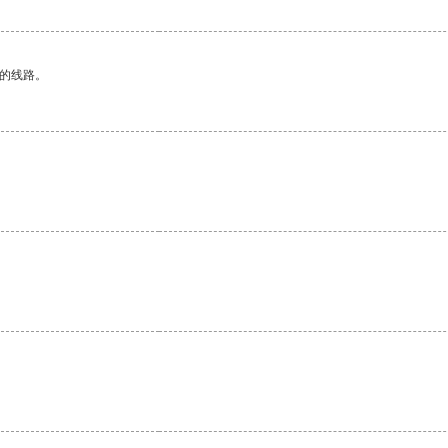
区的线路。
。