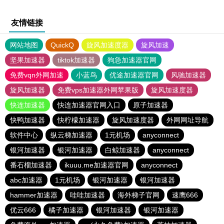
友情链接
网站地图
QuickQ
旋风加速度器
旋风加速
坚果加速器
tiktok加速器
狗急加速器官网
免费vqn外网加速
小蓝鸟
优途加速器官网
风驰加速器
旋风加速器
免费vps加速器外网苹果版
旋风加速度器
快连加速器
快连加速器官网入口
原子加速器
快鸭加速器
快柠檬加速器
旋风加速度器
外网网址导航
软件中心
纵云梯加速器
1元机场
anyconnect
银河加速器
银河加速器
白鲸加速器
anyconnect
番石榴加速器
ikuuu.me加速器官网
anyconnect
abc加速器
1元机场
银河加速器
银河加速器
hammer加速器
哇哇加速器
海外梯子官网
速鹰666
优云666
橘子加速器
银河加速器
银河加速器