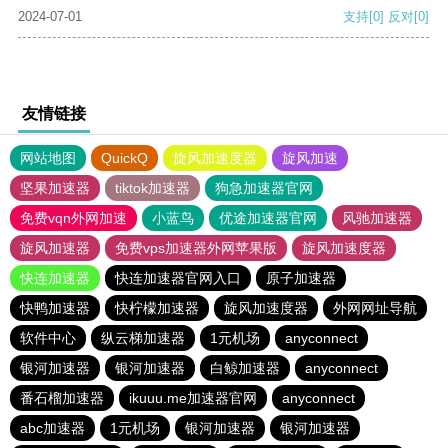
2024-07-01
支持
[0]
反对
[0]
友情链接
网站地图
QuickQ
旋风加速度器
旋风加速
坚果加速器
tiktok加速器
狗急加速器官网
免费vqn外网加速
小蓝鸟
优途加速器官网
风驰加速器
旋风加速器
免费vps加速器外网苹果版
旋风加速度器
快连加速器
快连加速器官网入口
原子加速器
快鸭加速器
快柠檬加速器
旋风加速度器
外网网址导航
软件中心
纵云梯加速器
1元机场
anyconnect
银河加速器
银河加速器
白鲸加速器
anyconnect
番石榴加速器
ikuuu.me加速器官网
anyconnect
abc加速器
1元机场
银河加速器
银河加速器