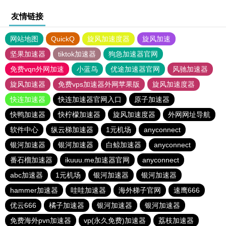
友情链接
网站地图
QuickQ
旋风加速度器
旋风加速
坚果加速器
tiktok加速器
狗急加速器官网
免费vqn外网加速
小蓝鸟
优途加速器官网
风驰加速器
旋风加速器
免费vps加速器外网苹果版
旋风加速度器
快连加速器
快连加速器官网入口
原子加速器
快鸭加速器
快柠檬加速器
旋风加速度器
外网网址导航
软件中心
纵云梯加速器
1元机场
anyconnect
银河加速器
银河加速器
白鲸加速器
anyconnect
番石榴加速器
ikuuu.me加速器官网
anyconnect
abc加速器
1元机场
银河加速器
银河加速器
hammer加速器
哇哇加速器
海外梯子官网
速鹰666
优云666
橘子加速器
银河加速器
银河加速器
免费海外pvn加速器
vp(永久免费)加速器
荔枝加速器