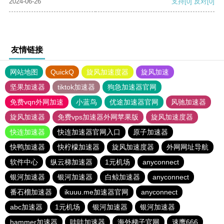
2024-06-26
支持
[0]
反对
[0]
友情链接
网站地图
QuickQ
旋风加速度器
旋风加速
坚果加速器
tiktok加速器
狗急加速器官网
免费vqn外网加速
小蓝鸟
优途加速器官网
风驰加速器
旋风加速器
免费vps加速器外网苹果版
旋风加速度器
快连加速器
快连加速器官网入口
原子加速器
快鸭加速器
快柠檬加速器
旋风加速度器
外网网址导航
软件中心
纵云梯加速器
1元机场
anyconnect
银河加速器
银河加速器
白鲸加速器
anyconnect
番石榴加速器
ikuuu.me加速器官网
anyconnect
abc加速器
1元机场
银河加速器
银河加速器
hammer加速器
哇哇加速器
海外梯子官网
速鹰666