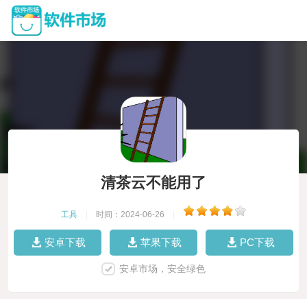
清茶云不能用了
工具
|
时间：2024-06-26
|
安卓下载
苹果下载
PC下载
安卓市场，安全绿色