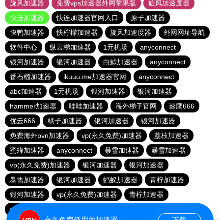
旋风加速器
免费vps加速器外网苹果版
旋风加速度器
快连加速器
快连加速器官网入口
原子加速器
快鸭加速器
快柠檬加速器
旋风加速度器
外网网址导航
软件中心
纵云梯加速器
1元机场
anyconnect
银河加速器
银河加速器
白鲸加速器
anyconnect
番石榴加速器
ikuuu.me加速器官网
anyconnect
abc加速器
1元机场
银河加速器
银河加速器
hammer加速器
哇哇加速器
海外梯子官网
速鹰666
优云666
橘子加速器
银河加速器
银河加速器
免费海外pvn加速器
vp(永久免费)加速器
荔枝加速器
蜜蜂加速器
anyconnect
暴雪加速器
暴雪加速器
vp(永久免费)加速器
银河加速器
银河加速器
暴雪加速器
银河加速器
蚂蚁加速器
青柠加速器
银河加速器
vp(永久免费)加速器
青柠加速器
veee加速器
银河加速器
永久免费使用的加速器
下载