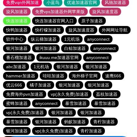
免费vqn外网加速
小蓝鸟
优途加速器官网
风驰加速器
旋风加速器
免费vps加速器外网苹果版
旋风加速度器
快连加速器
快连加速器官网入口
原子加速器
快鸭加速器
快柠檬加速器
旋风加速度器
外网网址导航
软件中心
纵云梯加速器
1元机场
anyconnect
银河加速器
银河加速器
白鲸加速器
anyconnect
番石榴加速器
ikuuu.me加速器官网
anyconnect
abc加速器
1元机场
银河加速器
银河加速器
hammer加速器
哇哇加速器
海外梯子官网
速鹰666
优云666
橘子加速器
银河加速器
银河加速器
免费海外pvn加速器
vp(永久免费)加速器
荔枝加速器
蜜蜂加速器
anyconnect
暴雪加速器
暴雪加速器
vp(永久免费)加速器
银河加速器
银河加速器
暴雪加速器
银河加速器
蚂蚁加速器
青柠加速器
银河加速器
vp(永久免费)加速器
青柠加速器