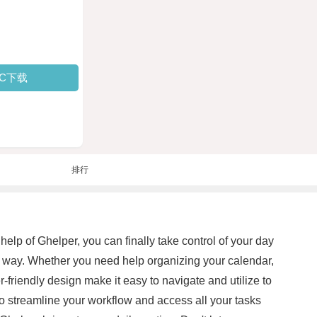
PC下载
排行
help of Ghelper, you can finally take control of your day
ur way. Whether you need help organizing your calendar,
r-friendly design make it easy to navigate and utilize to
u to streamline your workflow and access all your tasks