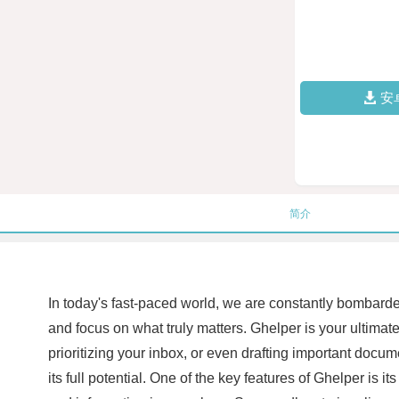
安
简介
In today's fast-paced world, we are constantly bombarded 
and focus on what truly matters. Ghelper is your ultima
prioritizing your inbox, or even drafting important docum
its full potential. One of the key features of Ghelper is 