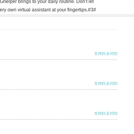
helper brings to your daily routine. Don't let
 own virtual assistant at your fingertips.#3#
支持
[0]
反对
[0]
支持
[0]
反对
[0]
支持
[0]
反对
[0]