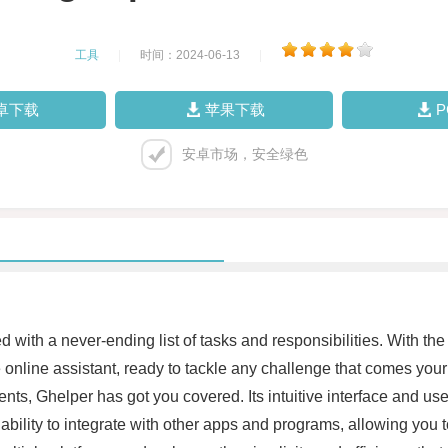
工具
|
时间：2024-06-13
|
卓下载
苹果下载
安卓市场，安全绿色
with a never-ending list of tasks and responsibilities. With the 
te online assistant, ready to tackle any challenge that comes yo
ents, Ghelper has got you covered. Its intuitive interface and use
its ability to integrate with other apps and programs, allowing yo