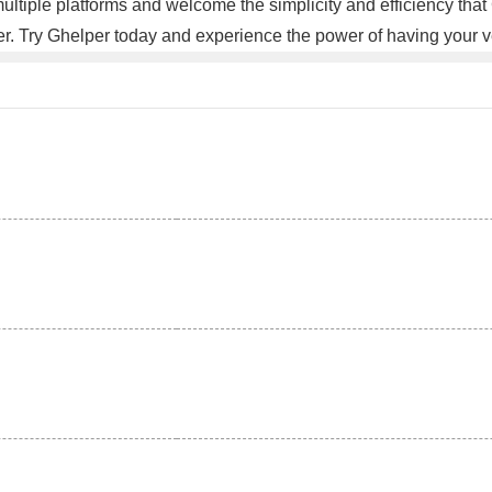
tiple platforms and welcome the simplicity and efficiency that G
 Try Ghelper today and experience the power of having your very