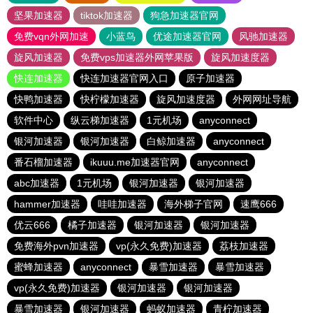
坚果加速器
tiktok加速器
狗急加速器官网
免费vqn外网加速
小蓝鸟
优途加速器官网
风驰加速器
旋风加速器
免费vps加速器外网苹果版
旋风加速度器
快连加速器
快连加速器官网入口
原子加速器
快鸭加速器
快柠檬加速器
旋风加速度器
外网网址导航
软件中心
纵云梯加速器
1元机场
anyconnect
银河加速器
银河加速器
白鲸加速器
anyconnect
番石榴加速器
ikuuu.me加速器官网
anyconnect
abc加速器
1元机场
银河加速器
银河加速器
hammer加速器
哇哇加速器
海外梯子官网
速鹰666
优云666
橘子加速器
银河加速器
银河加速器
免费海外pvn加速器
vp(永久免费)加速器
荔枝加速器
蜜蜂加速器
anyconnect
暴雪加速器
暴雪加速器
vp(永久免费)加速器
银河加速器
银河加速器
暴雪加速器
银河加速器
蚂蚁加速器
青柠加速器