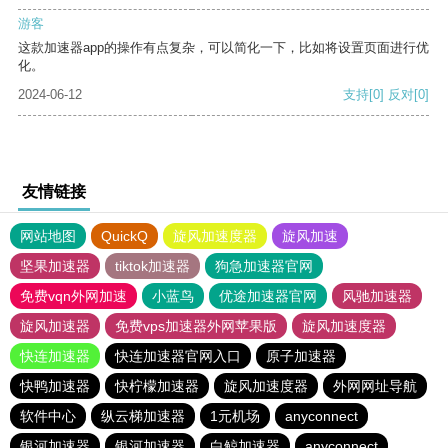
游客
这款加速器app的操作有点复杂，可以简化一下，比如将设置页面进行优
化。
2024-06-12
支持
[0]
反对
[0]
友情链接
网站地图
QuickQ
旋风加速度器
旋风加速
坚果加速器
tiktok加速器
狗急加速器官网
免费vqn外网加速
小蓝鸟
优途加速器官网
风驰加速器
旋风加速器
免费vps加速器外网苹果版
旋风加速度器
快连加速器
快连加速器官网入口
原子加速器
快鸭加速器
快柠檬加速器
旋风加速度器
外网网址导航
软件中心
纵云梯加速器
1元机场
anyconnect
银河加速器
银河加速器
白鲸加速器
anyconnect