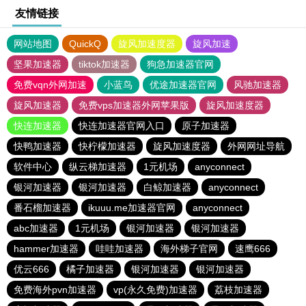
友情链接
网站地图
QuickQ
旋风加速度器
旋风加速
坚果加速器
tiktok加速器
狗急加速器官网
免费vqn外网加速
小蓝鸟
优途加速器官网
风驰加速器
旋风加速器
免费vps加速器外网苹果版
旋风加速度器
快连加速器
快连加速器官网入口
原子加速器
快鸭加速器
快柠檬加速器
旋风加速度器
外网网址导航
软件中心
纵云梯加速器
1元机场
anyconnect
银河加速器
银河加速器
白鲸加速器
anyconnect
番石榴加速器
ikuuu.me加速器官网
anyconnect
abc加速器
1元机场
银河加速器
银河加速器
hammer加速器
哇哇加速器
海外梯子官网
速鹰666
优云666
橘子加速器
银河加速器
银河加速器
免费海外pvn加速器
vp(永久免费)加速器
荔枝加速器