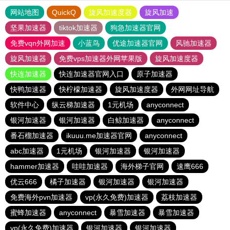
网站地图
QuickQ
旋风加速度器
旋风加速
坚果加速器
tiktok加速器
狗急加速器官网
免费vqn外网加速
小蓝鸟
优途加速器官网
风驰加速器
旋风加速器
免费vps加速器外网苹果版
旋风加速度器
快连加速器
快连加速器官网入口
原子加速器
快鸭加速器
快柠檬加速器
旋风加速度器
外网网址导航
软件中心
纵云梯加速器
1元机场
anyconnect
银河加速器
银河加速器
白鲸加速器
anyconnect
番石榴加速器
ikuuu.me加速器官网
anyconnect
abc加速器
1元机场
银河加速器
银河加速器
hammer加速器
哇哇加速器
海外梯子官网
速鹰666
优云666
橘子加速器
银河加速器
银河加速器
免费海外pvn加速器
vp(永久免费)加速器
荔枝加速器
蜜蜂加速器
anyconnect
暴雪加速器
暴雪加速器
vp(永久免费)加速器
银河加速器
银河加速器