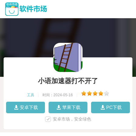
小语加速器打不开了
工具
|
时间：2024-05-16
|
安卓下载
苹果下载
PC下载
安卓市场，安全绿色