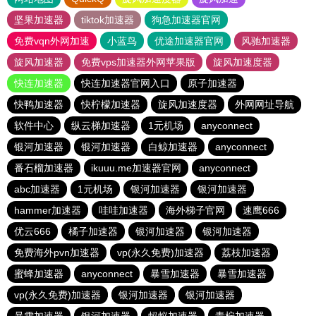
坚果加速器
tiktok加速器
狗急加速器官网
免费vqn外网加速
小蓝鸟
优途加速器官网
风驰加速器
旋风加速器
免费vps加速器外网苹果版
旋风加速度器
快连加速器
快连加速器官网入口
原子加速器
快鸭加速器
快柠檬加速器
旋风加速度器
外网网址导航
软件中心
纵云梯加速器
1元机场
anyconnect
银河加速器
银河加速器
白鲸加速器
anyconnect
番石榴加速器
ikuuu.me加速器官网
anyconnect
abc加速器
1元机场
银河加速器
银河加速器
hammer加速器
哇哇加速器
海外梯子官网
速鹰666
优云666
橘子加速器
银河加速器
银河加速器
免费海外pvn加速器
vp(永久免费)加速器
荔枝加速器
蜜蜂加速器
anyconnect
暴雪加速器
暴雪加速器
vp(永久免费)加速器
银河加速器
银河加速器