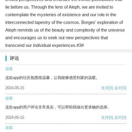
lie before us. Through the lens of Aleph, we are invited to
contemplate the mysteries of existence and our role in the
interconnected tapestry of the cosmos. Borges' exploration of
Aleph reminds us of the beauty and complexity of the universe
and encourages us to seek out new perspectives that
transcend our individual experiences.#3#
评论
游客
这款app的社区氛围很温馨，让我能够感受到家的温暖。
2024-05-15
支持
[0]
反对
[0]
游客
这款app的用户评论非常真实，可以帮助我做出更准确的选择。
2024-05-15
支持
[0]
反对
[0]
游客