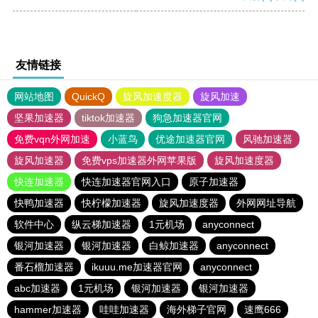
友情链接
网站地图
QuickQ
旋风加速度器
旋风加速
坚果加速器
tiktok加速器
狗急加速器官网
免费vqn外网加速
小蓝鸟
优途加速器官网
风驰加速器
旋风加速器
免费vps加速器外网苹果版
旋风加速度器
快连加速器
快连加速器官网入口
原子加速器
快鸭加速器
快柠檬加速器
旋风加速度器
外网网址导航
软件中心
纵云梯加速器
1元机场
anyconnect
银河加速器
银河加速器
白鲸加速器
anyconnect
番石榴加速器
ikuuu.me加速器官网
anyconnect
abc加速器
1元机场
银河加速器
银河加速器
hammer加速器
哇哇加速器
海外梯子官网
速鹰666