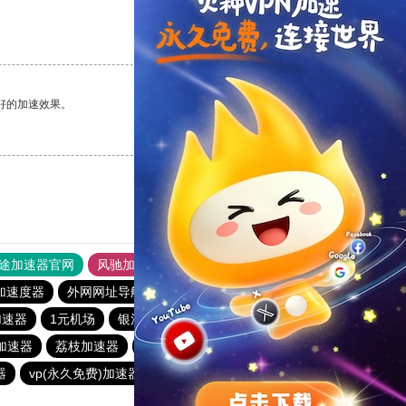
支持
[0]
反对
[0]
好的加速效果。
支持
[0]
反对
[0]
途加速器官网
风驰加速器
旋风加速器
加速度器
外网网址导航
软件中心
纵云梯加速器
1元机场
加速器
1元机场
银河加速器
银河加速器
hammer加速器
)加速器
荔枝加速器
蜜蜂加速器
anyconnect
暴雪加速器
器
vp(永久免费)加速器
青柠加速器
veee加速器