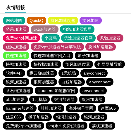
友情链接
网站地图
QuickQ
旋风加速度器
旋风加速
坚果加速器
tiktok加速器
狗急加速器官网
免费vqn外网加速
小蓝鸟
优途加速器官网
风驰加速器
旋风加速器
免费vps加速器外网苹果版
旋风加速度器
快连加速器
快连加速器官网入口
原子加速器
快鸭加速器
快柠檬加速器
旋风加速度器
外网网址导航
软件中心
纵云梯加速器
1元机场
anyconnect
银河加速器
银河加速器
白鲸加速器
anyconnect
番石榴加速器
ikuuu.me加速器官网
anyconnect
abc加速器
1元机场
银河加速器
银河加速器
hammer加速器
哇哇加速器
海外梯子官网
速鹰666
优云666
橘子加速器
银河加速器
银河加速器
免费海外pvn加速器
vp(永久免费)加速器
荔枝加速器