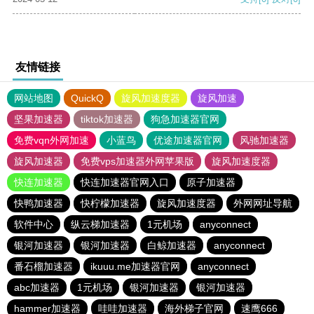
友情链接
网站地图
QuickQ
旋风加速度器
旋风加速
坚果加速器
tiktok加速器
狗急加速器官网
免费vqn外网加速
小蓝鸟
优途加速器官网
风驰加速器
旋风加速器
免费vps加速器外网苹果版
旋风加速度器
快连加速器
快连加速器官网入口
原子加速器
快鸭加速器
快柠檬加速器
旋风加速度器
外网网址导航
软件中心
纵云梯加速器
1元机场
anyconnect
银河加速器
银河加速器
白鲸加速器
anyconnect
番石榴加速器
ikuuu.me加速器官网
anyconnect
abc加速器
1元机场
银河加速器
银河加速器
hammer加速器
哇哇加速器
海外梯子官网
速鹰666