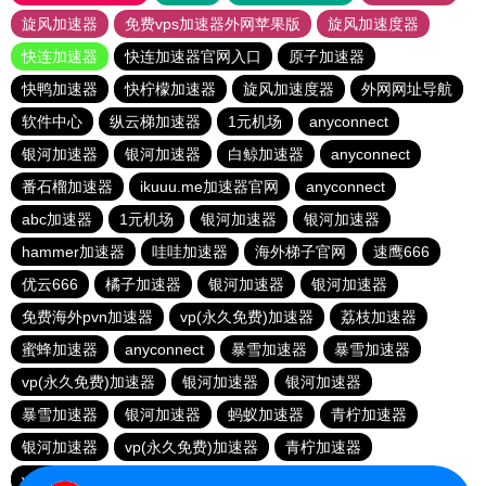
旋风加速器
免费vps加速器外网苹果版
旋风加速度器
快连加速器
快连加速器官网入口
原子加速器
快鸭加速器
快柠檬加速器
旋风加速度器
外网网址导航
软件中心
纵云梯加速器
1元机场
anyconnect
银河加速器
银河加速器
白鲸加速器
anyconnect
番石榴加速器
ikuuu.me加速器官网
anyconnect
abc加速器
1元机场
银河加速器
银河加速器
hammer加速器
哇哇加速器
海外梯子官网
速鹰666
优云666
橘子加速器
银河加速器
银河加速器
免费海外pvn加速器
vp(永久免费)加速器
荔枝加速器
蜜蜂加速器
anyconnect
暴雪加速器
暴雪加速器
vp(永久免费)加速器
银河加速器
银河加速器
暴雪加速器
银河加速器
蚂蚁加速器
青柠加速器
银河加速器
vp(永久免费)加速器
青柠加速器
veee加速器
银河加速器