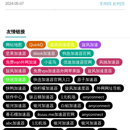
2024-05-07
支持
[0]
反对
[0]
友情链接
网站地图
QuickQ
旋风加速度器
旋风加速
坚果加速器
tiktok加速器
狗急加速器官网
免费vqn外网加速
小蓝鸟
优途加速器官网
风驰加速器
旋风加速器
免费vps加速器外网苹果版
旋风加速度器
快连加速器
快连加速器官网入口
原子加速器
快鸭加速器
快柠檬加速器
旋风加速度器
外网网址导航
软件中心
纵云梯加速器
1元机场
anyconnect
银河加速器
银河加速器
白鲸加速器
anyconnect
番石榴加速器
ikuuu.me加速器官网
anyconnect
abc加速器
1元机场
银河加速器
银河加速器