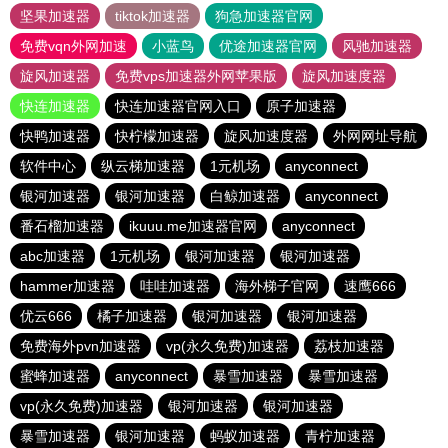
坚果加速器
tiktok加速器
狗急加速器官网
免费vqn外网加速
小蓝鸟
优途加速器官网
风驰加速器
旋风加速器
免费vps加速器外网苹果版
旋风加速度器
快连加速器
快连加速器官网入口
原子加速器
快鸭加速器
快柠檬加速器
旋风加速度器
外网网址导航
软件中心
纵云梯加速器
1元机场
anyconnect
银河加速器
银河加速器
白鲸加速器
anyconnect
番石榴加速器
ikuuu.me加速器官网
anyconnect
abc加速器
1元机场
银河加速器
银河加速器
hammer加速器
哇哇加速器
海外梯子官网
速鹰666
优云666
橘子加速器
银河加速器
银河加速器
免费海外pvn加速器
vp(永久免费)加速器
荔枝加速器
蜜蜂加速器
anyconnect
暴雪加速器
暴雪加速器
vp(永久免费)加速器
银河加速器
银河加速器
暴雪加速器
银河加速器
蚂蚁加速器
青柠加速器