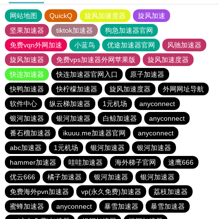
网站地图
QuickQ
旋风加速度器
旋风加速
坚果加速器
tiktok加速器
狗急加速器官网
免费vqn外网加速
小蓝鸟
优途加速器官网
风驰加速器
旋风加速器
免费vps加速器外网苹果版
旋风加速度器
快连加速器
快连加速器官网入口
原子加速器
快鸭加速器
快柠檬加速器
旋风加速度器
外网网址导航
软件中心
纵云梯加速器
1元机场
anyconnect
银河加速器
银河加速器
白鲸加速器
anyconnect
番石榴加速器
ikuuu.me加速器官网
anyconnect
abc加速器
1元机场
银河加速器
银河加速器
hammer加速器
哇哇加速器
海外梯子官网
速鹰666
优云666
橘子加速器
银河加速器
银河加速器
免费海外pvn加速器
vp(永久免费)加速器
荔枝加速器
蜜蜂加速器
anyconnect
暴雪加速器
暴雪加速器