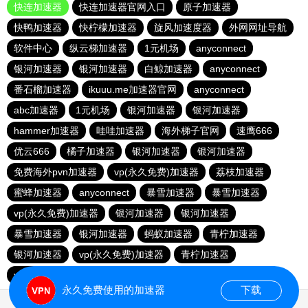
快连加速器
快连加速器官网入口
原子加速器
快鸭加速器
快柠檬加速器
旋风加速度器
外网网址导航
软件中心
纵云梯加速器
1元机场
anyconnect
银河加速器
银河加速器
白鲸加速器
anyconnect
番石榴加速器
ikuuu.me加速器官网
anyconnect
abc加速器
1元机场
银河加速器
银河加速器
hammer加速器
哇哇加速器
海外梯子官网
速鹰666
优云666
橘子加速器
银河加速器
银河加速器
免费海外pvn加速器
vp(永久免费)加速器
荔枝加速器
蜜蜂加速器
anyconnect
暴雪加速器
暴雪加速器
vp(永久免费)加速器
银河加速器
银河加速器
暴雪加速器
银河加速器
蚂蚁加速器
青柠加速器
银河加速器
vp(永久免费)加速器
青柠加速器
veee加速器
银河加速器
永久免费使用的加速器
下载