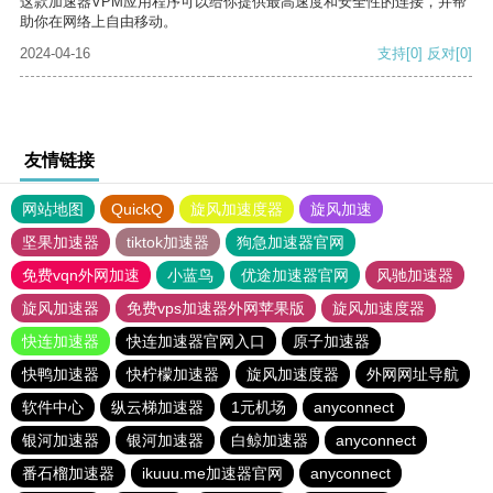
这款加速器VPM应用程序可以给你提供最高速度和安全性的连接，并帮
助你在网络上自由移动。
2024-04-16
支持
[0]
反对
[0]
友情链接
网站地图
QuickQ
旋风加速度器
旋风加速
坚果加速器
tiktok加速器
狗急加速器官网
免费vqn外网加速
小蓝鸟
优途加速器官网
风驰加速器
旋风加速器
免费vps加速器外网苹果版
旋风加速度器
快连加速器
快连加速器官网入口
原子加速器
快鸭加速器
快柠檬加速器
旋风加速度器
外网网址导航
软件中心
纵云梯加速器
1元机场
anyconnect
银河加速器
银河加速器
白鲸加速器
anyconnect
番石榴加速器
ikuuu.me加速器官网
anyconnect